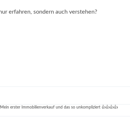
 nur erfahren, sondern auch verstehen?
m potenziellen Käufern das volle Potenzial Ihrer Immobilie 
i. Mein erster Immobilienverkauf und das so unkompliziert 👍👍👍👍