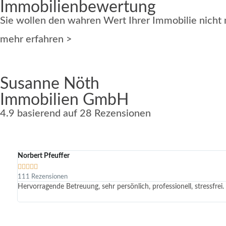
Immobilienbewertung
Sie wollen den wahren Wert Ihrer Immobilie nicht
mehr erfahren >
Susanne Nöth
Digitales Homestaging
Immobilien GmbH
4.9 basierend auf 28 Rezensionen
Digitales Homestaging ist eine innovative Methode, u
Norbert Pfeuffer
Hier klicken





111 Rezensionen
Hervorragende Betreuung, sehr persönlich, professionell, stressfre