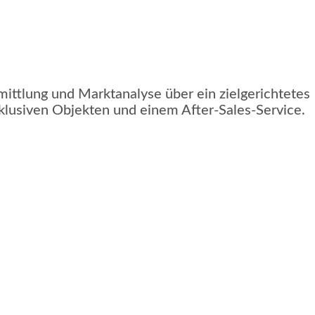
ittlung und Marktanalyse über ein zielgerichtetes
xklusiven Objekten und einem After-Sales-Service.
3
K