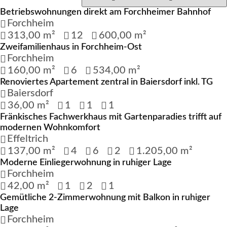
Betriebswohnungen direkt am Forchheimer Bahnhof
Reserviert
Forchheim
313,00 m²
12
600,00 m²
Zweifamilienhaus in Forchheim-Ost
Verkauft
Forchheim
160,00 m²
6
534,00 m²
Renoviertes Apartement zentral in Baiersdorf inkl. TG
Verkauft
Baiersdorf
36,00 m²
1
1
1
Fränkisches Fachwerkhaus mit Gartenparadies trifft auf
Verkauft
modernen Wohnkomfort
Effeltrich
137,00 m²
4
6
2
1.205,00 m²
Moderne Einliegerwohnung in ruhiger Lage
Vermietet
Forchheim
42,00 m²
1
2
1
Gemütliche 2-Zimmerwohnung mit Balkon in ruhiger
Verkauft
Lage
Forchheim