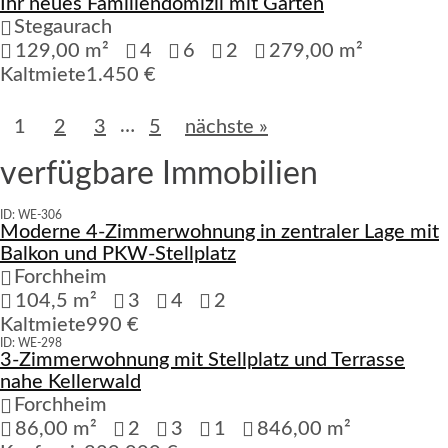
Ihr neues Familiendomizil mit Garten
Verfügbar
Stegaurach
129,00 m²
4
6
2
279,00 m²
Kaltmiete
1.450 €
…
1
2
3
5
nächste »
verfügbare Immobilien
ID: WE-306
Moderne 4-Zimmerwohnung in zentraler Lage mit
Verfügbar
Balkon und PKW-Stellplatz
Forchheim
104,5 m²
3
4
2
Kaltmiete
990 €
ID: WE-298
3-Zimmerwohnung mit Stellplatz und Terrasse
Verfügbar
nahe Kellerwald
Forchheim
86,00 m²
2
3
1
846,00 m²