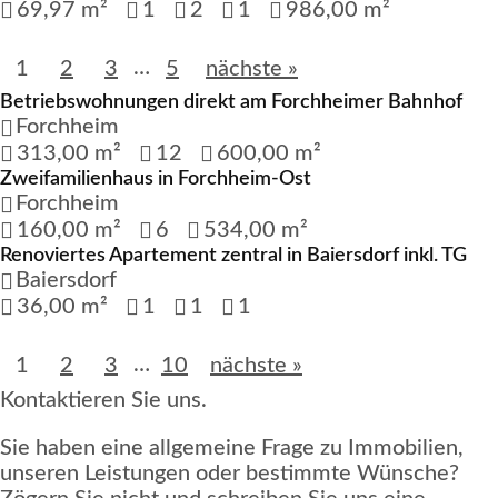
69,97 m²
1
2
1
986,00 m²
…
1
2
3
5
nächste »
Betriebswohnungen direkt am Forchheimer Bahnhof
Reserviert
Forchheim
313,00 m²
12
600,00 m²
Zweifamilienhaus in Forchheim-Ost
Verkauft
Forchheim
160,00 m²
6
534,00 m²
Renoviertes Apartement zentral in Baiersdorf inkl. TG
Verkauft
Baiersdorf
36,00 m²
1
1
1
…
1
2
3
10
nächste »
Kontaktieren Sie uns.
Sie haben eine allgemeine Frage zu Immobilien,
unseren Leistungen oder bestimmte Wünsche?