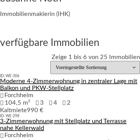
Immobilienmaklerin (IHK)
+49 152 226 063 53
office@susannenoeth.de
verfügbare Immobilien
Zeige 1 bis 6 von 25 Immobilien
ID: WE-306
Moderne 4-Zimmerwohnung in zentraler Lage mit
Verfügbar
Balkon und PKW-Stellplatz
Forchheim
104,5 m²
3
4
2
Kaltmiete
990 €
ID: WE-298
3-Zimmerwohnung mit Stellplatz und Terrasse
Verfügbar
nahe Kellerwald
Forchheim