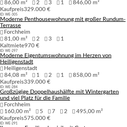
86,00 m²
2
3
1
846,00 m²
Kaufpreis
329.000 €
ID: WE-305
Moderne Penthousewohnung mit großer Rundum-
Verfügbar
Terrasse
Forchheim
81,00 m²
2
3
1
Kaltmiete
970 €
ID: WE-297
Moderne Eigentumswohnung im Herzen von
Verfügbar
Heiligenstadt
Heiligenstadt
84,08 m²
1
2
1
858,00 m²
Kaufpreis
339.000 €
ID: WE-284
Großzügige Doppelhaushälfte mit Wintergarten
Verfügbar
und viel Platz für die Familie
Forchheim
160,00 m²
5
7
2
495,00 m²
Kaufpreis
575.000 €
ID: WE-291