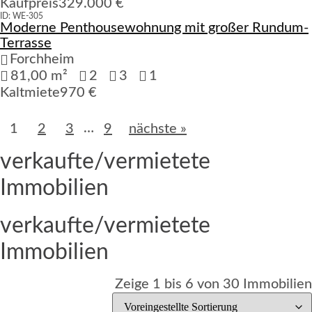
Kaufpreis
329.000 €
ID: WE-305
Moderne Penthousewohnung mit großer Rundum-
Verfügbar
Terrasse
Forchheim
81,00 m²
2
3
1
Kaltmiete
970 €
…
1
2
3
9
nächste »
verkaufte/vermietete
Immobilien
verkaufte/vermietete
Immobilien
Zeige 1 bis 6 von 30 Immobilien