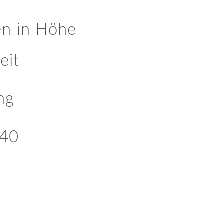
hen in Höhe
eit
ng
 40