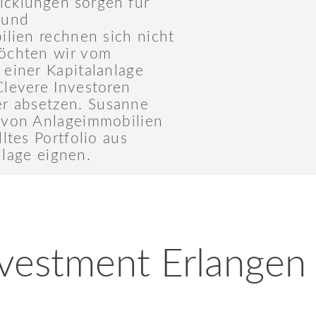
icklungen sorgen für
 und
lien rechnen sich nicht
möchten wir vom
einer Kapitalanlage
levere Investoren
er absetzen
. Susanne
 von Anlageimmobilien
ltes Portfolio aus
nlage eignen.
nvestment Erlangen