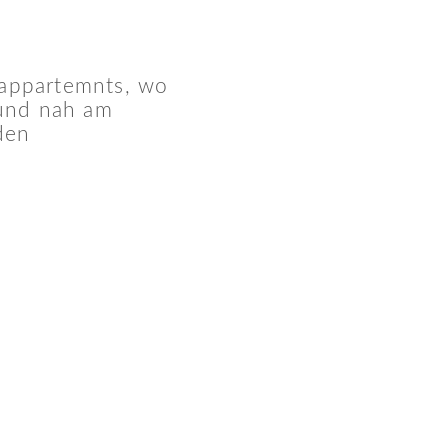
nappartemnts, wo
 und nah am
den