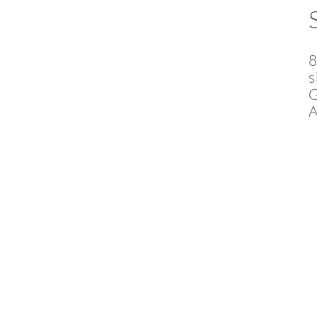
8
s
G
A