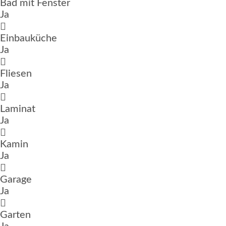
Bad mit Fenster
Ja
Einbauküche
Ja
Fliesen
Ja
Laminat
Ja
Kamin
Ja
Garage
Ja
Garten