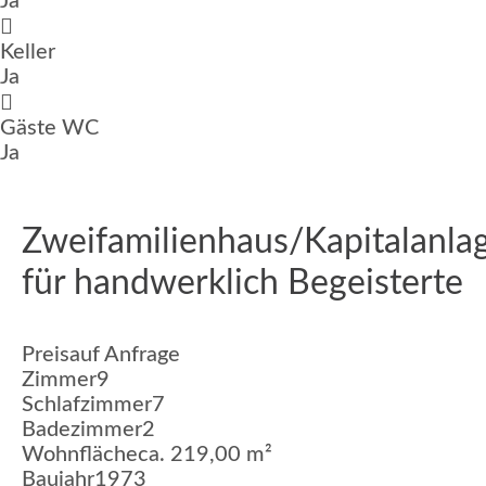
Ja
Keller
Ja
Gäste WC
Ja
Zweifamilienhaus/Kapitalanla
für handwerklich Begeisterte
Preis
auf Anfrage
Zimmer
9
Schlafzimmer
7
Badezimmer
2
Wohnfläche
ca. 219,00 m²
Baujahr
1973