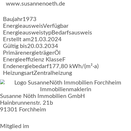
www.susannenoeth.de
Baujahr
1973
Energieausweis
Verfügbar
Energie­ausweistyp
Bedarfsausweis
Erstellt am
21.03.2024
Gültig bis
20.03.2034
Primärenergieträger
Öl
Energieeffizienz Klasse
F
Endenergiebedarf
177,80 kWh/(m²·a)
Heizungsart
Zentralheizung
Susanne Nöth Immobilien GmbH
Hainbrunnenstr. 21b
91301 Forchheim
Mitglied im