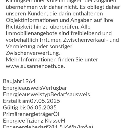
Richtigkeit oder Vollständigkeit der Angaben
übernehmen wir daher nicht. Es obliegt daher
unseren Kunden, die darin enthaltenen
Objektinformationen und Angaben auf ihre
Richtigkeit hin zu überprüfen. Alle
Immobilienangebote sind freibleibend und
vorbehaltlich Irrtümer, Zwischenverkauf- und
Vermietung oder sonstiger
Zwischenverwertung.
Mehr Informationen finden Sie unter
www.susannenoeth.de.
Baujahr
1964
Energieausweis
Verfügbar
Energie­ausweistyp
Bedarfsausweis
Erstellt am
07.05.2025
Gültig bis
06.05.2035
Primärenergieträger
Öl
Energieeffizienz Klasse
H
Endenergiebedarf
281,5 kWh/(m²·a)