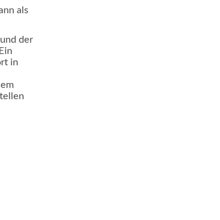
ann als
 und der
Ein
rt in
 dem
tellen