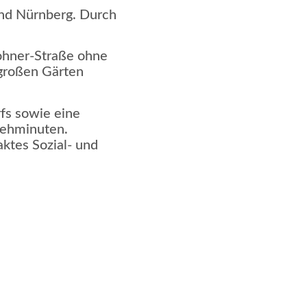
nd Nürnberg. Durch
wohner-Straße ohne
großen Gärten
fs sowie eine
eh­minuten.
ktes Sozial- und