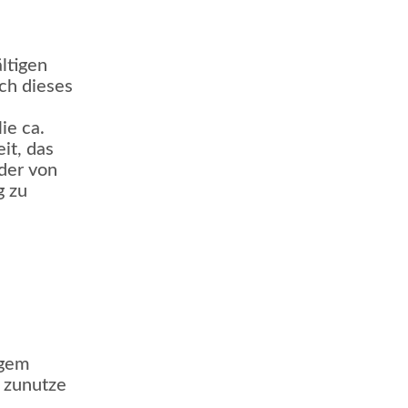
ältigen
ch dieses
ie ca.
it, das
der von
g zu
igem
n zunutze