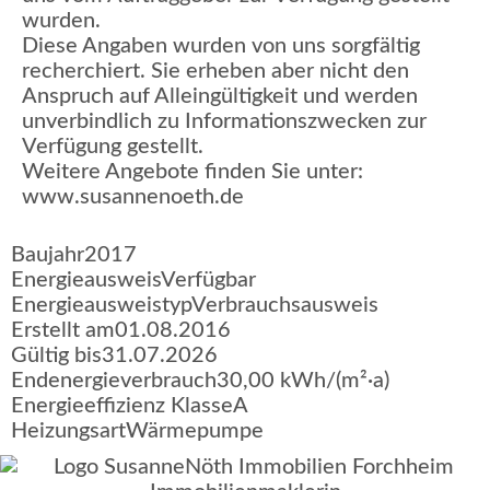
wurden.
Diese Angaben wurden von uns sorgfältig
recherchiert. Sie erheben aber nicht den
Anspruch auf Alleingültigkeit und werden
unverbindlich zu Informationszwecken zur
Verfügung gestellt.
Weitere Angebote finden Sie unter:
www.susannenoeth.de
Baujahr
2017
Energieausweis
Verfügbar
Energie­ausweistyp
Verbrauchsausweis
Erstellt am
01.08.2016
Gültig bis
31.07.2026
Endenergieverbrauch
30,00 kWh/(m²·a)
Energieeffizienz Klasse
A
Heizungsart
Wärmepumpe