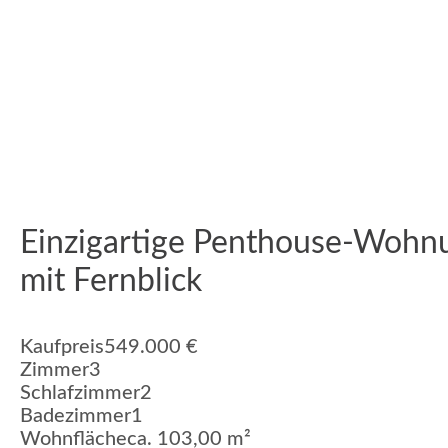
Einzigartige Penthouse-Wohn
mit Fernblick
Kaufpreis
549.000 €
Zimmer
3
Schlafzimmer
2
Badezimmer
1
Wohnfläche
ca. 103,00 m²