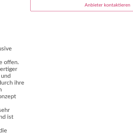
Anbieter kontaktieren
usive
 offen.
ertiger
n und
urch ihre
n
onzept
sehr
d ist
die