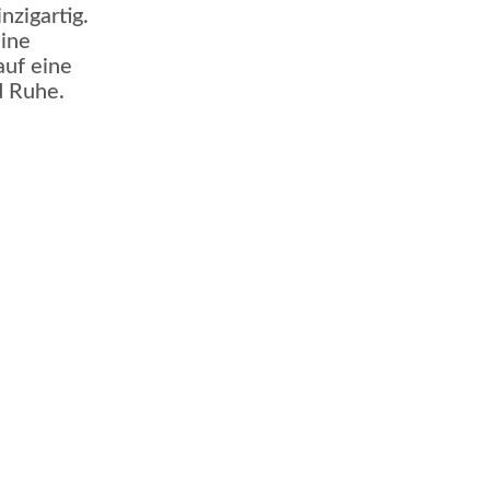
zigartig.
eine
auf eine
d Ruhe.