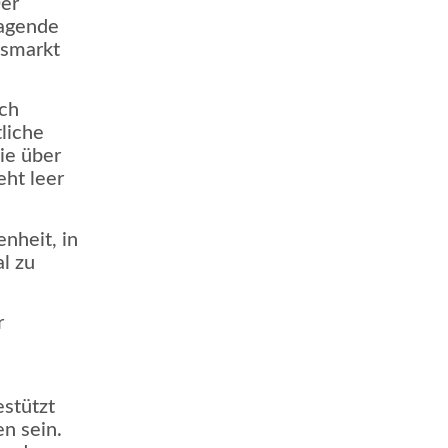
er
ragende
gsmarkt
uch
liche
ie über
eht leer
nheit, in
l zu
r
estützt
n sein.