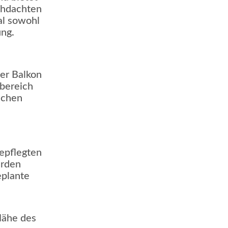
chdachten
al sowohl
ung.
Der Balkon
bereich
lichen
epflegten
urden
eplante
 Nähe des